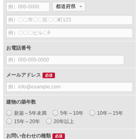
郵
都
便
道
市
番
府
区
号
県
建
町
物
村、
名
番
お電話番号
地
メールアドレス
必須
建物の築年数
新築～5年未満
5年～10年
10年～15年
15年～20年
20年以上
お問い合わせの種類
必須